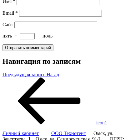
Имя
*
Email
*
Сайт
пять
−
=
ноль
Навигация по записям
Предыдущая запись:
Назад
icon1
Личный кабинет
ООО Технотент
Омск, ул.
Завертяева, 1 Омск, ул. Семиреченская, 91/1 ОГРН: